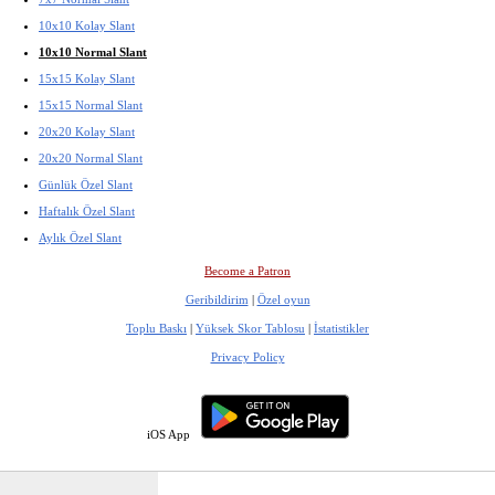
10x10 Kolay Slant
10x10 Normal Slant
15x15 Kolay Slant
15x15 Normal Slant
20x20 Kolay Slant
20x20 Normal Slant
Günlük Özel Slant
Haftalık Özel Slant
Aylık Özel Slant
Become a Patron
Geribildirim
|
Özel oyun
Toplu Baskı
|
Yüksek Skor Tablosu
|
İstatistikler
Privacy Policy
iOS App