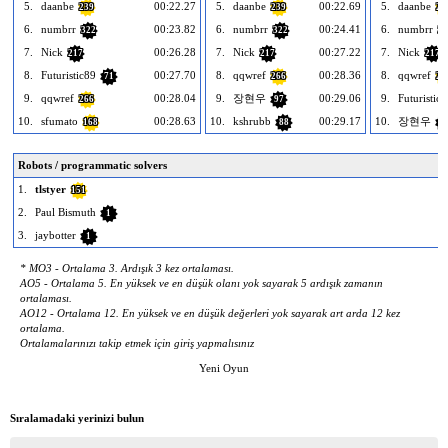
5.
daanbe
00:22.27
5.
daanbe
00:22.69
5.
daanbe
239
239
23
6.
numbrr
00:23.82
6.
numbrr
00:24.41
6.
numbrr
322
322
32
7.
Nick
00:26.28
7.
Nick
00:27.22
7.
Nick
217
217
217
8.
Futuristic89
00:27.70
8.
qqwref
00:28.36
8.
qqwref
71
266
26
9.
qqwref
00:28.04
9.
장현우
00:29.06
9.
Futuristic
266
97
10.
sfumato
00:28.63
10.
kshrubb
00:29.17
10.
장현우
168
88
9
Robots / programmatic solvers
1.
tlstyer
151
2.
Paul Bismuth
1
3.
jaybotter
1
* MO3 - Ortalama 3. Ardışık 3 kez ortalaması.
AO5 - Ortalama 5. En yüksek ve en düşük olanı yok sayarak 5 ardışık zamanın
ortalaması.
AO12 - Ortalama 12. En yüksek ve en düşük değerleri yok sayarak art arda 12 kez
ortalama.
Ortalamalarınızı takip etmek için giriş yapmalısınız
Yeni Oyun
Sıralamadaki yerinizi bulun