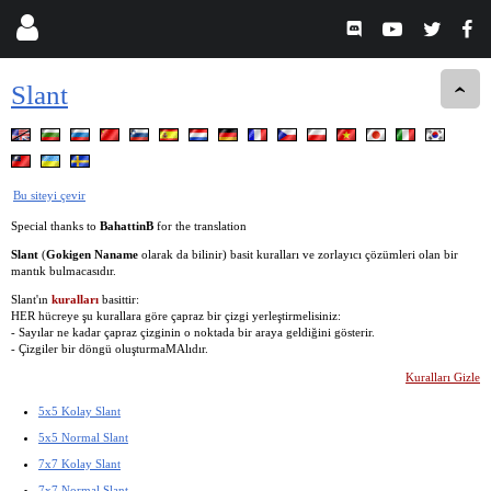
Slant
Bu siteyi çevir
Special thanks to
BahattinB
for the translation
Slant
(
Gokigen Naname
olarak da bilinir) basit kuralları ve zorlayıcı çözümleri olan bir
mantık bulmacasıdır.
Slant'ın
kuralları
basittir:
HER hücreye şu kurallara göre çapraz bir çizgi yerleştirmelisiniz:
- Sayılar ne kadar çapraz çizginin o noktada bir araya geldiğini gösterir.
- Çizgiler bir döngü oluşturmaMAlıdır.
Kuralları Gizle
5x5 Kolay Slant
5x5 Normal Slant
7x7 Kolay Slant
7x7 Normal Slant